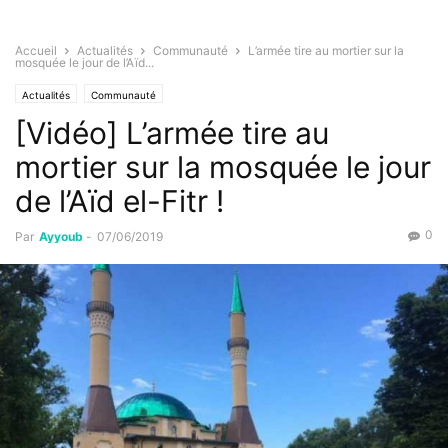
Accueil
Actualités
Communauté
L’armée tire au mortier sur la
mosquée le jour de l’Aïd...
Actualités
Communauté
[Vidéo] L’armée tire au
mortier sur la mosquée le jour
de l’Aïd el-Fitr !
0
Par
Ayyoub
-
07/06/2019