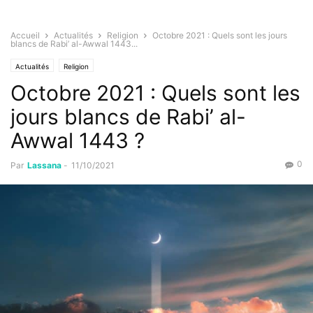
Accueil
Actualités
Religion
Octobre 2021 : Quels sont les jours
blancs de Rabi’ al-Awwal 1443...
Actualités
Religion
Octobre 2021 : Quels sont les
jours blancs de Rabi’ al-
Awwal 1443 ?
0
Par
Lassana
-
11/10/2021