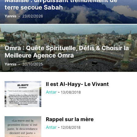
Malaisie : un puissant tremblement de
terre secoue Sabah
Yannis
-
23/02/2026
Omra : Quête Spirituelle, Défis & Choisir la
Meilleure Agence Omra
Yannis
-
30/10/2025
Il est Al-Hayy- Le Vivant
Antar
-
13/08/2018
Rappel sur la mère
Antar
-
12/08/2018