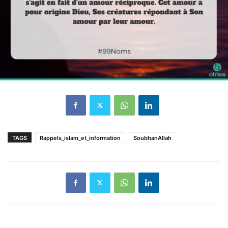
TAGS
Rappels_islam_et_information
SoubhanAllah