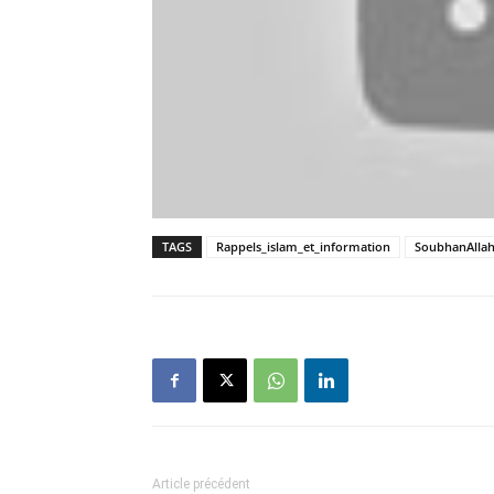
TAGS
Rappels_islam_et_information
SoubhanAlla
Article précédent