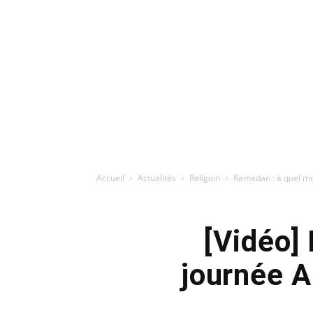
Accueil
Actualités
Religion
Ramadan : à quel mom
[Vidéo]
journée A