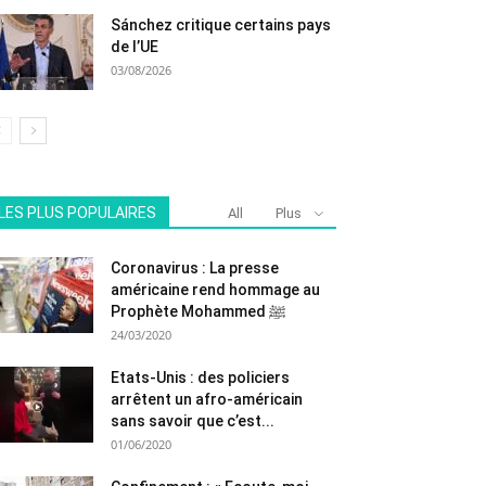
Sánchez critique certains pays
de l’UE
03/08/2026
LES PLUS POPULAIRES
All
Plus
Coronavirus : La presse
américaine rend hommage au
Prophète Mohammed ﷺ
24/03/2020
Etats-Unis : des policiers
arrêtent un afro-américain
sans savoir que c’est...
01/06/2020