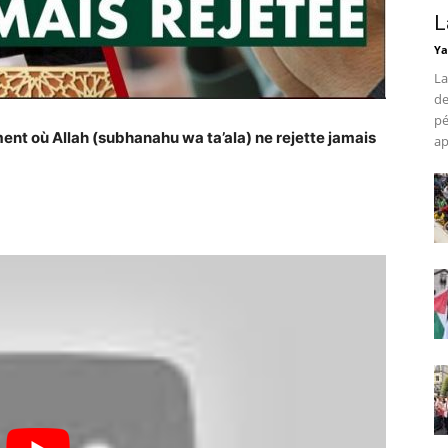
L
Ya
La
de
pé
nt où Allah (subhanahu wa ta’ala) ne rejette jamais
ap