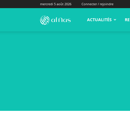
mercredi 5 août 2026
Connecter / rejoindre
alNas.fr
ACTUALITÉS
RE