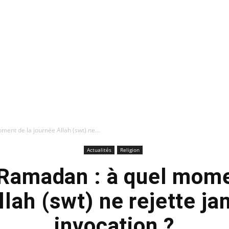
ent de la journée Allah (swt) ne...
Actualités
Religion
 Ramadan : à quel mome
llah (swt) ne rejette ja
invocation ?