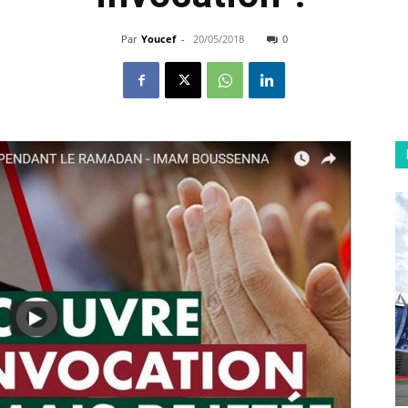
Par
Youcef
-
20/05/2018
0