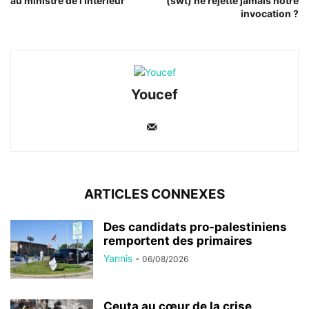
au ministre de l’Intérieur
(swt) ne rejette jamais notre
invocation ?
Youcef
ARTICLES CONNEXES
Des candidats pro-palestiniens
remportent des primaires
Yannis
-
06/08/2026
Ceuta au cœur de la crise