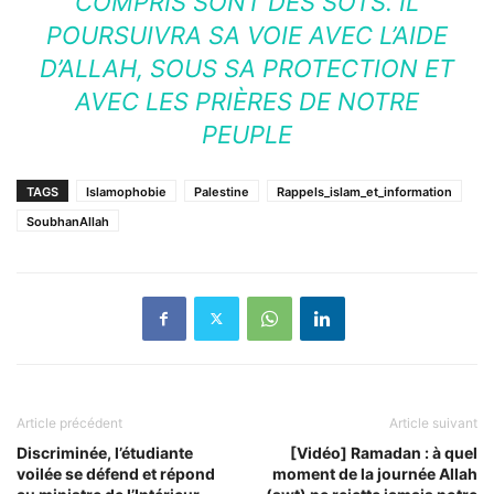
COMPRIS SONT DES SOTS. IL
POURSUIVRA SA VOIE AVEC L’AIDE
D’ALLAH, SOUS SA PROTECTION ET
AVEC LES PRIÈRES DE NOTRE
PEUPLE
TAGS
Islamophobie
Palestine
Rappels_islam_et_information
SoubhanAllah
Article précédent
Article suivant
Discriminée, l’étudiante
[Vidéo] Ramadan : à quel
voilée se défend et répond
moment de la journée Allah