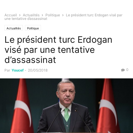
Accueil
Actualités
Politique
Le président turc Erdogan visé par
une tentative d’assassinat
Actualités
Politique
Le président turc Erdogan
visé par une tentative
d’assassinat
0
Par
Youcef
-
20/05/2018