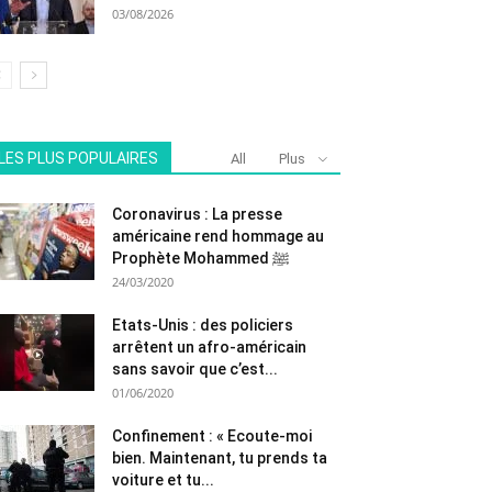
03/08/2026
LES PLUS POPULAIRES
All
Plus
Coronavirus : La presse
américaine rend hommage au
Prophète Mohammed ﷺ
24/03/2020
Etats-Unis : des policiers
arrêtent un afro-américain
sans savoir que c’est...
01/06/2020
Confinement : « Ecoute-moi
bien. Maintenant, tu prends ta
voiture et tu...