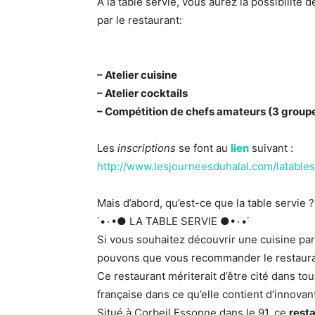
A la table servie, vous aurez la possibilité 
par le restaurant:
– Atelier cuisine
– Atelier cocktails
– Compétition de chefs amateurs (3 group
Les
inscriptions
se font au
lien
suivant :
http://www.lesjourneesduhalal.com/latables
Mais d’abord, qu’est-ce que la table servie ?
˙•٠•● LA TABLE SERVIE ●•٠•˙
Si vous souhaitez découvrir une cuisine pa
pouvons que vous recommander le restaura
Ce restaurant mériterait d’être cité dans to
française dans ce qu’elle contient d’innovant
Situé à Corbeil Essonne dans le 91, ce
rest