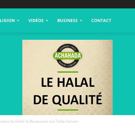
LIGION
VIDÉOS
BUSINESS
CONTACT
urnées du Halal: le Restaurant «La Table Servie»