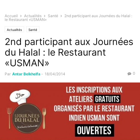
Accueil
Actualités
Santé
2nd participant aux Journées du Halal :
le Restaurant «USMAN»
Actualités
Santé
2nd participant aux Journées
du Halal : le Restaurant
«USMAN»
0
Par
Antar Belkhelfa
-
18/04/2014