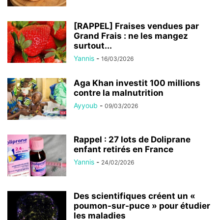
[RAPPEL] Fraises vendues par
Grand Frais : ne les mangez
surtout...
Yannis
-
16/03/2026
Aga Khan investit 100 millions
contre la malnutrition
Ayyoub
-
09/03/2026
Rappel : 27 lots de Doliprane
enfant retirés en France
Yannis
-
24/02/2026
Des scientifiques créent un «
poumon-sur-puce » pour étudier
les maladies