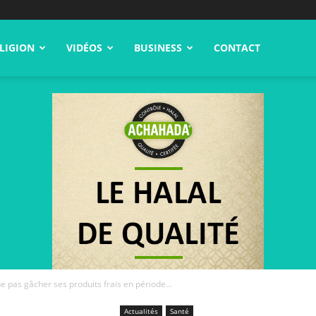
LIGION
VIDÉOS
BUSINESS
CONTACT
ne pas gâcher ses produits frais en période...
Actualités
Santé