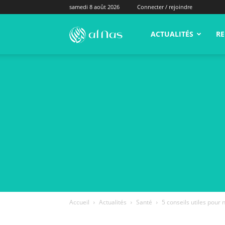
samedi 8 août 2026
Connecter / rejoindre
alNas.fr
ACTUALITÉS
RE
Accueil
Actualités
Santé
5 conseils utiles pour 