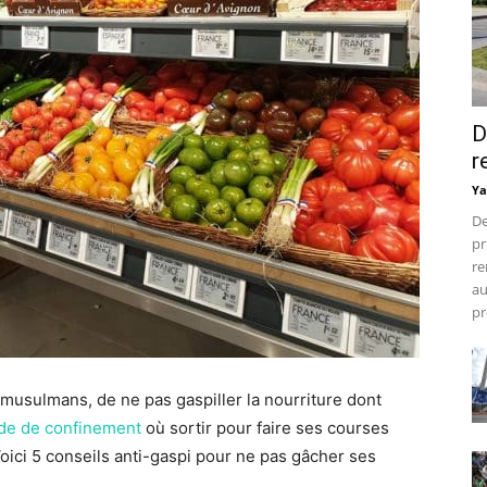
D
r
Ya
De
pr
re
au
pr
musulmans, de ne pas gaspiller la nourriture dont
de de confinement
où sortir pour faire ses courses
oici 5 conseils anti-gaspi pour ne pas gâcher ses