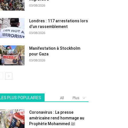
03/08/2026
Londres : 117 arrestations lors
d’un rassemblement
03/08/2026
Manifestation à Stockholm
pour Gaza
03/08/2026
LES PLUS POPULAIRES
All
Plus
Coronavirus : La presse
américaine rend hommage au
Prophète Mohammed ﷺ