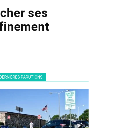
âcher ses
nfinement
DERNIÈRES PARUTIONS