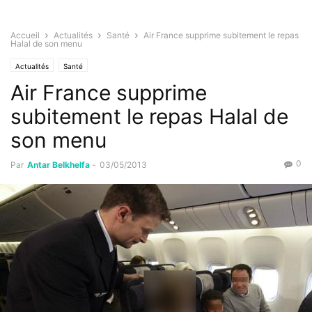
Accueil
Actualités
Santé
Air France supprime subitement le repas
Halal de son menu
Actualités
Santé
Air France supprime
subitement le repas Halal de
son menu
0
Par
Antar Belkhelfa
-
03/05/2013