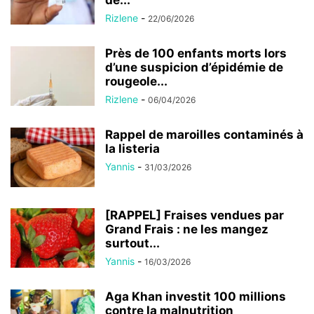
Rizlene
-
22/06/2026
Près de 100 enfants morts lors
d’une suspicion d’épidémie de
rougeole...
Rizlene
-
06/04/2026
Rappel de maroilles contaminés à
la listeria
Yannis
-
31/03/2026
[RAPPEL] Fraises vendues par
Grand Frais : ne les mangez
surtout...
Yannis
-
16/03/2026
Aga Khan investit 100 millions
contre la malnutrition