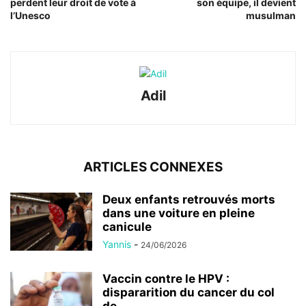
perdent leur droit de vote à
son équipe, il devient
l’Unesco
musulman
Adil
ARTICLES CONNEXES
Deux enfants retrouvés morts
dans une voiture en pleine
canicule
Yannis
-
24/06/2026
Vaccin contre le HPV :
dispararition du cancer du col
de...