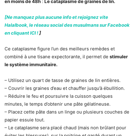
en moins de 48h
:
Le cataplasme de graines de lin.
[Ne manquez plus aucune info et rejoignez vite
Halalbook, le réseau social des musulmans sur Facebook
en cliquant ICI !
]
Ce cataplasme figure l’un des meilleurs remèdes et
combiné à une tisane expectorante, il permet de
stimuler
le système immunitaire.
– Utilisez un quart de tasse de graines de lin entières.
– Couvrir les graines d’eau et chauffer jusqu’à ébullition.
– Réduire le feu et poursuivre la cuisson quelques
minutes, le temps d’obtenir une pâte gélatineuse.
– Placez cette pâte dans un linge ou plusieurs couches de
papier essuie tout.
– Le cataplasme sera placé chaud (mais non brûlant pour
éviter les blessures), sur la poitrine et gardé durant un