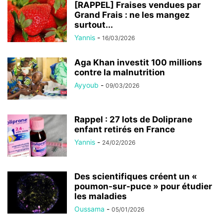
[RAPPEL] Fraises vendues par
Grand Frais : ne les mangez
surtout...
Yannis
-
16/03/2026
Aga Khan investit 100 millions
contre la malnutrition
Ayyoub
-
09/03/2026
Rappel : 27 lots de Doliprane
enfant retirés en France
Yannis
-
24/02/2026
Des scientifiques créent un «
poumon-sur-puce » pour étudier
les maladies
Oussama
-
05/01/2026