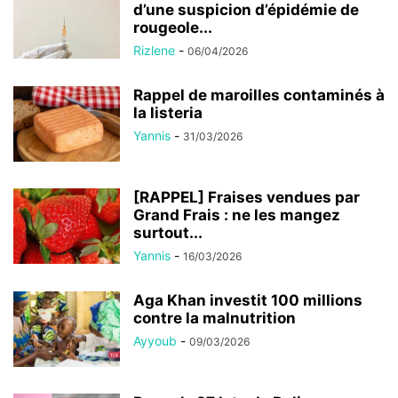
d’une suspicion d’épidémie de
rougeole...
Rizlene
-
06/04/2026
Rappel de maroilles contaminés à
la listeria
Yannis
-
31/03/2026
[RAPPEL] Fraises vendues par
Grand Frais : ne les mangez
surtout...
Yannis
-
16/03/2026
Aga Khan investit 100 millions
contre la malnutrition
Ayyoub
-
09/03/2026