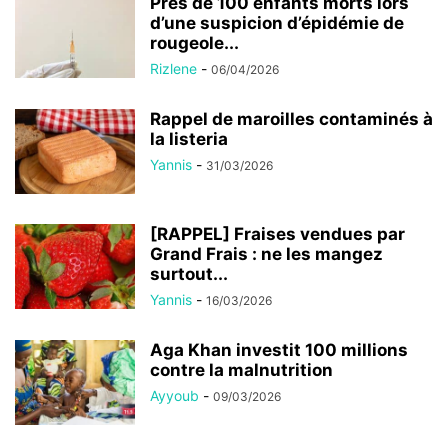
Près de 100 enfants morts lors
d’une suspicion d’épidémie de
rougeole...
Rizlene
-
06/04/2026
Rappel de maroilles contaminés à
la listeria
Yannis
-
31/03/2026
[RAPPEL] Fraises vendues par
Grand Frais : ne les mangez
surtout...
Yannis
-
16/03/2026
Aga Khan investit 100 millions
contre la malnutrition
Ayyoub
-
09/03/2026