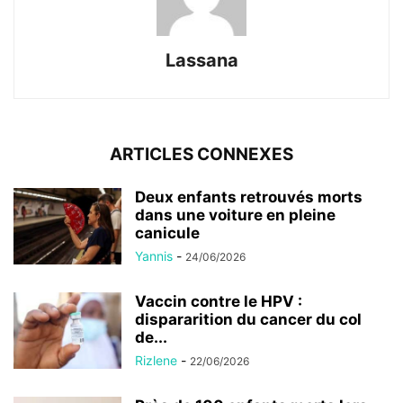
Lassana
ARTICLES CONNEXES
Deux enfants retrouvés morts
dans une voiture en pleine
canicule
Yannis
-
24/06/2026
Vaccin contre le HPV :
dispararition du cancer du col
de...
Rizlene
-
22/06/2026