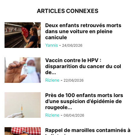
ARTICLES CONNEXES
Deux enfants retrouvés morts
dans une voiture en pleine
canicule
Yannis
-
24/06/2026
Vaccin contre le HPV :
dispararition du cancer du col
de...
Rizlene
-
22/06/2026
Près de 100 enfants morts lors
d’une suspicion d’épidémie de
rougeole...
Rizlene
-
06/04/2026
Rappel de maroilles contaminés à