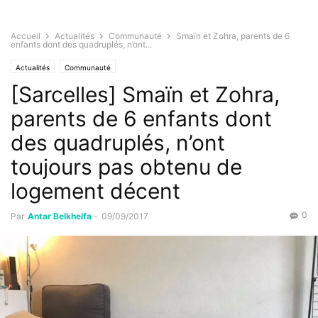
Accueil
Actualités
Communauté
Smaïn et Zohra, parents de 6
enfants dont des quadruplés, n’ont...
Actualités
Communauté
[Sarcelles] Smaïn et Zohra,
parents de 6 enfants dont
des quadruplés, n’ont
toujours pas obtenu de
logement décent
0
Par
Antar Belkhelfa
-
09/09/2017