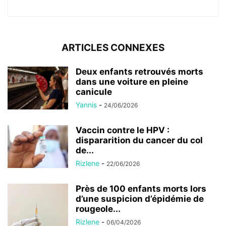
ARTICLES CONNEXES
Deux enfants retrouvés morts
dans une voiture en pleine
canicule
Yannis
-
24/06/2026
Vaccin contre le HPV :
dispararition du cancer du col
de...
Rizlene
-
22/06/2026
Près de 100 enfants morts lors
d’une suspicion d’épidémie de
rougeole...
Rizlene
-
06/04/2026