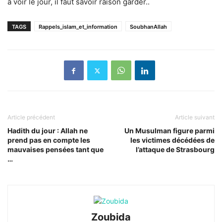
à voir le jour, il faut savoir raison garder..
TAGS
Rappels_islam_et_information
SoubhanAllah
Article précédent
Article suivant
Hadith du jour : Allah ne
Un Musulman figure parmi
prend pas en compte les
les victimes décédées de
mauvaises pensées tant que
l’attaque de Strasbourg
…
Zoubida