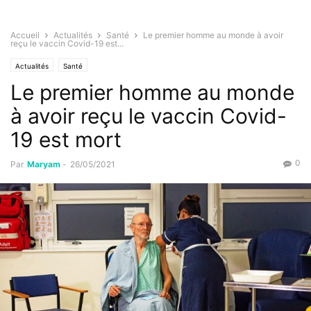
Accueil
Actualités
Santé
Le premier homme au monde à avoir
reçu le vaccin Covid-19 est...
Actualités
Santé
Le premier homme au monde
à avoir reçu le vaccin Covid-
19 est mort
0
Par
Maryam
-
26/05/2021