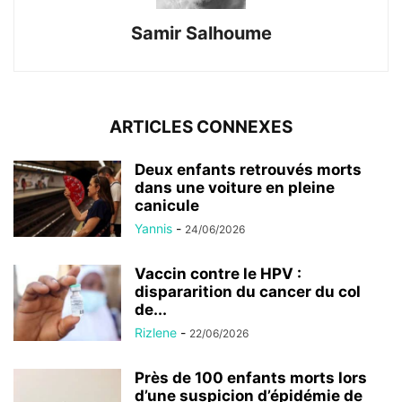
Samir Salhoume
ARTICLES CONNEXES
Deux enfants retrouvés morts
dans une voiture en pleine
canicule
Yannis
-
24/06/2026
Vaccin contre le HPV :
dispararition du cancer du col
de...
Rizlene
-
22/06/2026
Près de 100 enfants morts lors
d’une suspicion d’épidémie de