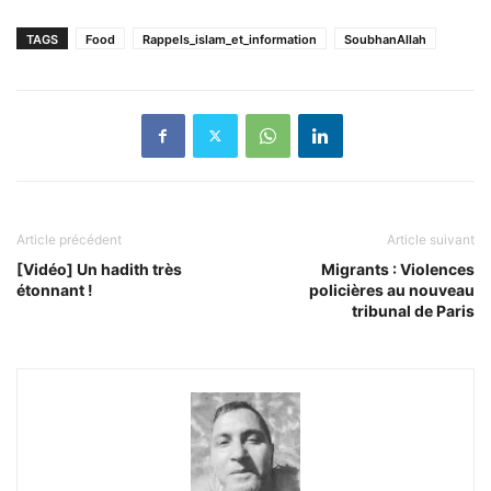
TAGS
Food
Rappels_islam_et_information
SoubhanAllah
Article précédent
Article suivant
[Vidéo] Un hadith très
Migrants : Violences
étonnant !
policières au nouveau
tribunal de Paris