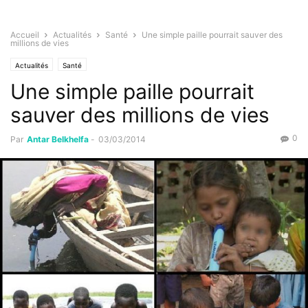
Accueil
Actualités
Santé
Une simple paille pourrait sauver des
millions de vies
Actualités
Santé
Une simple paille pourrait
sauver des millions de vies
0
Par
Antar Belkhelfa
-
03/03/2014