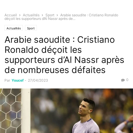
Accueil
Actualités
Sport
Arabie saoudite : Cristiano Ronaldo
déçoit les supporteurs d’Al Nassr après de...
Actualités
Sport
Arabie saoudite : Cristiano
Ronaldo déçoit les
supporteurs d’Al Nassr après
de nombreuses défaites
0
Par
Youcef
-
27/04/2023