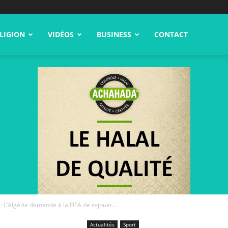
LIGION
VIDÉOS
BUSINESS
CONTACT
L’Algérie demande à la FIFA de rejouer...
Actualités
Sport