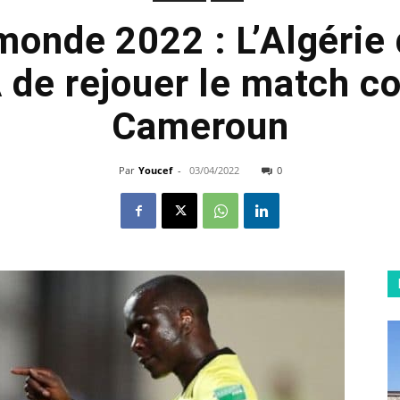
monde 2022 : L’Algérie
A de rejouer le match co
Cameroun
Par
Youcef
-
03/04/2022
0