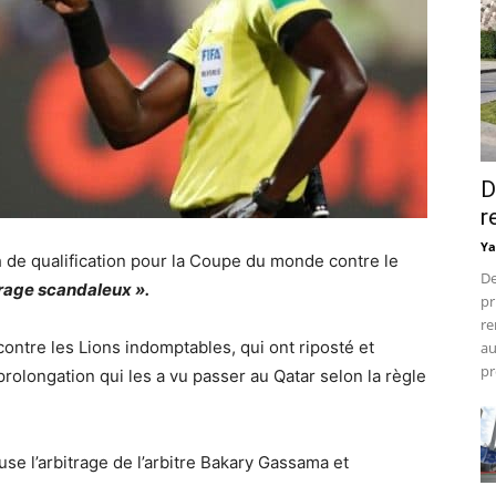
D
r
Ya
 de qualification pour la Coupe du monde contre le
De
rage scandaleux ».
pr
re
 contre les Lions indomptables, qui ont riposté et
au
pr
prolongation qui les a vu passer au Qatar selon la règle
e l’arbitrage de l’arbitre Bakary Gassama et