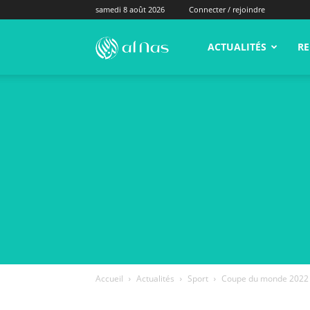
samedi 8 août 2026
Connecter / rejoindre
alNas.fr
ACTUALITÉS
RE
Accueil
Actualités
Sport
Coupe du monde 2022 : 