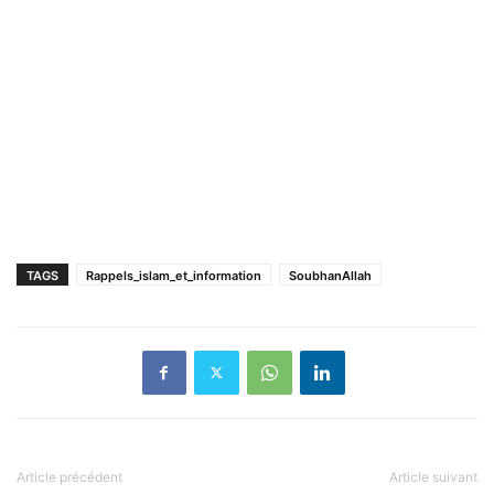
TAGS
Rappels_islam_et_information
SoubhanAllah
Article précédent
Article suivant