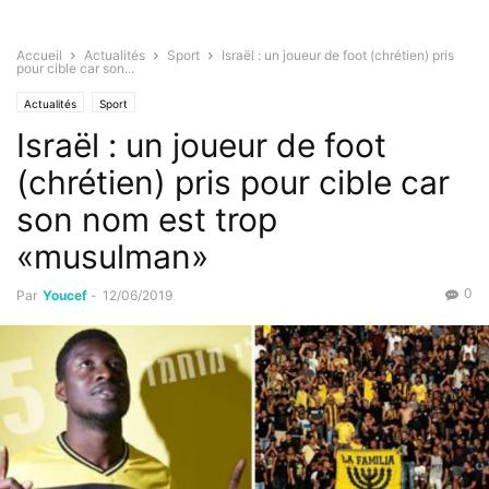
Accueil
Actualités
Sport
Israël : un joueur de foot (chrétien) pris
pour cible car son...
Actualités
Sport
Israël : un joueur de foot
(chrétien) pris pour cible car
son nom est trop
«musulman»
0
Par
Youcef
-
12/06/2019