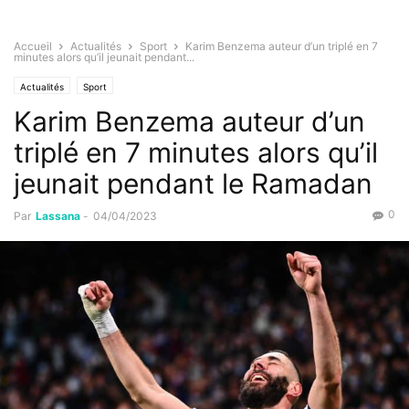
Accueil
Actualités
Sport
Karim Benzema auteur d’un triplé en 7
minutes alors qu’il jeunait pendant...
Actualités
Sport
Karim Benzema auteur d’un
triplé en 7 minutes alors qu’il
jeunait pendant le Ramadan
0
Par
Lassana
-
04/04/2023