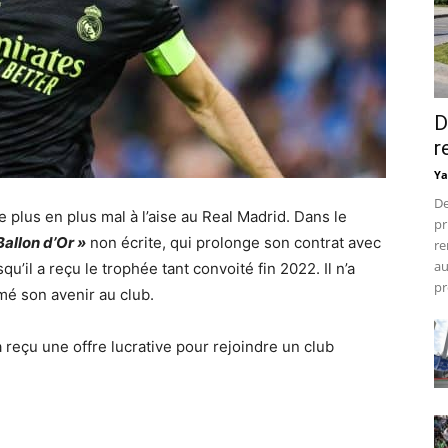
D
r
Ya
De
 plus en plus mal à l’aise au Real Madrid. Dans le
pr
Ballon d’Or »
non écrite, qui prolonge son contrat avec
re
au
u’il a reçu le trophée tant convoité fin 2022. Il n’a
pr
é son avenir au club.
reçu une offre lucrative pour rejoindre un club