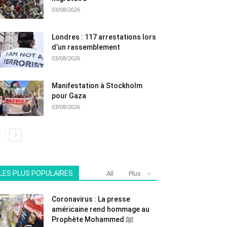
03/08/2026
Londres : 117 arrestations lors
d’un rassemblement
03/08/2026
Manifestation à Stockholm
pour Gaza
03/08/2026
LES PLUS POPULAIRES
All
Plus
Coronavirus : La presse
américaine rend hommage au
Prophète Mohammed ﷺ