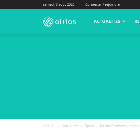
samedi 8 août 2026
Connecter / rejoindre
alNas.fr
ACTUALITÉS
RE
Accueil
Actualités
Sport
Karim Benzema reçoit u