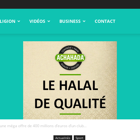
LIGION
VIDÉOS
BUSINESS
CONTACT
ne méga offre de 400 millions d’euros d’un club...
Actualités
Sport