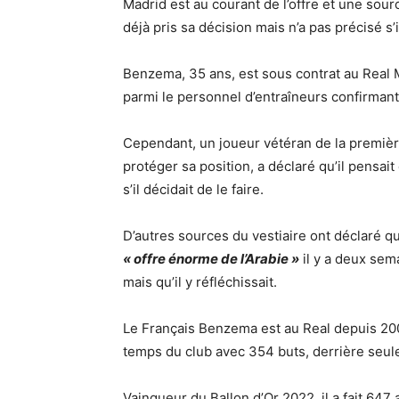
Madrid est au courant de l’offre et une sour
déjà pris sa décision mais n’a pas précisé s’i
Benzema, 35 ans, est sous contrat au Real 
parmi le personnel d’entraîneurs confirman
Cependant, un joueur vétéran de la premiè
protéger sa position, a déclaré qu’il pensait
s’il décidait de le faire.
D’autres sources du vestiaire ont déclaré 
« offre énorme de l’Arabie »
il y a deux semain
mais qu’il y réfléchissait.
Le Français Benzema est au Real depuis 200
temps du club avec 354 buts, derrière seul
Vainqueur du Ballon d’Or 2022, il a fait 647 