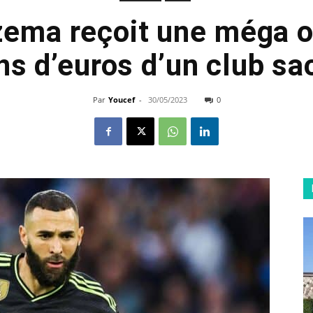
ema reçoit une méga o
ns d’euros d’un club s
Par
Youcef
-
30/05/2023
0