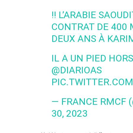
‼️ L’ARABIE SAOU
CONTRAT DE 400 
DEUX ANS À KARI
IL A UN PIED HOR
@DIARIOAS
PIC.TWITTER.CO
— FRANCE RMCF 
30, 2023