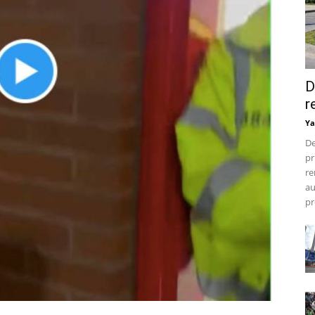
D
r
Ya
De
pr
re
au
pr