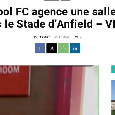
ool FC agence une salle
 le Stade d’Anfield – 
Par
Youcef
-
04/11/2022
0