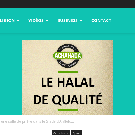
LIGION
VIDÉOS
BUSINESS
CONTACT
une salle de prière dans le Stade d’Anfield...
Actualités
Sport