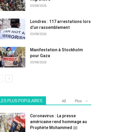
03/08/2026
Londres : 117 arrestations lors
d’un rassemblement
03/08/2026
Manifestation à Stockholm
pour Gaza
03/08/2026
LES PLUS POPULAIRES
All
Plus
Coronavirus : La presse
américaine rend hommage au
Prophète Mohammed ﷺ