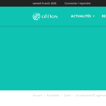
samedi 8 août 2026
Connecter / rejoindre
alNas.fr
ACTUALITÉS
RE
Accueil
Actualités
Sport
Le Liverpool FC agence 