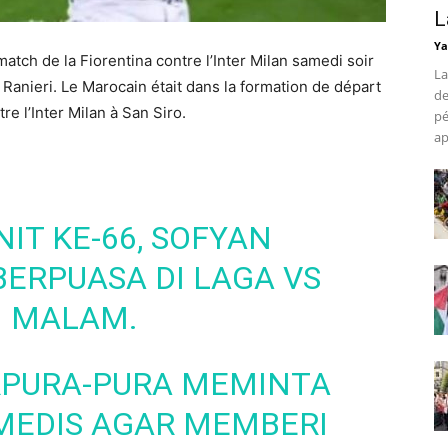
L
Ya
tch de la Fiorentina contre l’Inter Milan samedi soir
La
 Ranieri. Le Marocain était dans la formation de départ
de
re l’Inter Milan à San Siro.
pé
ap
IT KE-66, SOFYAN
ERPUASA DI LAGA VS
I MALAM.
ERPURA-PURA MEMINTA
MEDIS AGAR MEMBERI