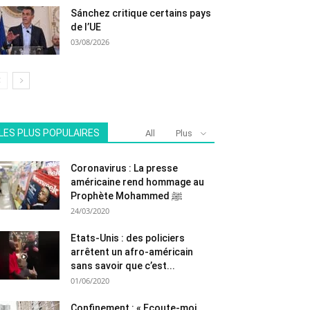
Sánchez critique certains pays
de l’UE
03/08/2026
LES PLUS POPULAIRES
All
Plus
Coronavirus : La presse
américaine rend hommage au
Prophète Mohammed ﷺ
24/03/2020
Etats-Unis : des policiers
arrêtent un afro-américain
sans savoir que c’est...
01/06/2020
Confinement : « Ecoute-moi