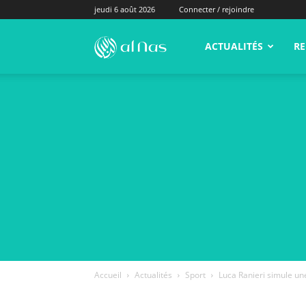
jeudi 6 août 2026
Connecter / rejoindre
alNas.fr
ACTUALITÉS
RE
Accueil
Actualités
Sport
Luca Ranieri simule un