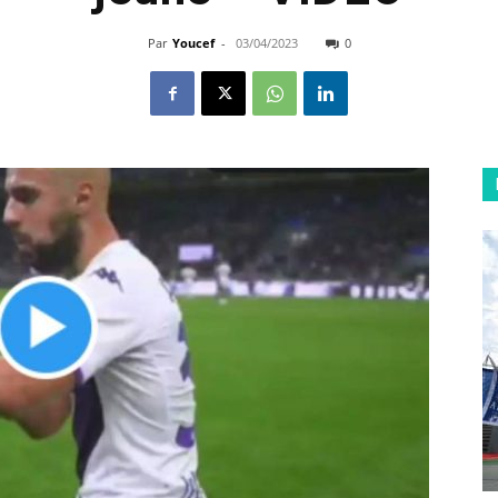
Par
Youcef
-
03/04/2023
0