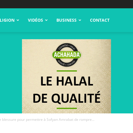
LIGION
VIDÉOS
BUSINESS
CONTACT
e blessure pour permettre à Sofyan Amrabat de rompre...