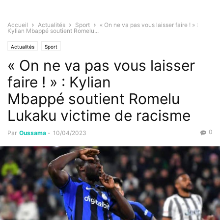
Accueil
Actualités
Sport
« On ne va pas vous laisser faire ! » :
Kylian Mbappé soutient Romelu...
Actualités
Sport
« On ne va pas vous laisser
faire ! » : Kylian
Mbappé soutient Romelu
Lukaku victime de racisme
0
Par
Oussama
-
10/04/2023