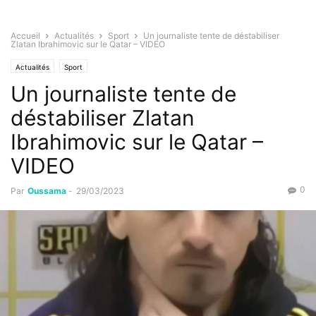
Accueil
Actualités
Sport
Un journaliste tente de déstabiliser
Zlatan Ibrahimovic sur le Qatar – VIDEO
Actualités
Sport
Un journaliste tente de
déstabiliser Zlatan
Ibrahimovic sur le Qatar –
VIDEO
0
Par
Oussama
-
29/03/2023