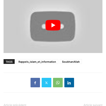
TAGS
Rappels_islam_et_information
SoubhanAllah
Article précédent
Article suivant