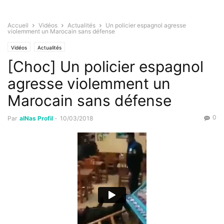
Accueil
Vidéos
Actualités
Un policier espagnol agresse
violemment un Marocain sans défense
Vidéos
Actualités
[Choc] Un policier espagnol
agresse violemment un
Marocain sans défense
0
Par
alNas Profil
-
10/03/2018