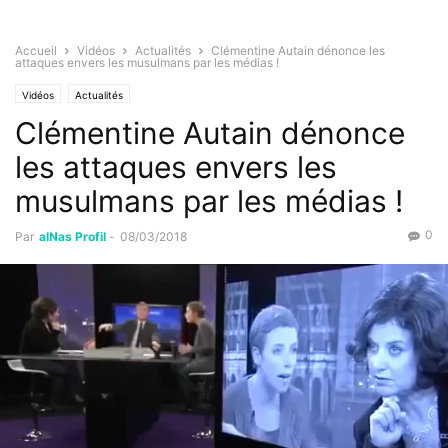
Accueil
Vidéos
Actualités
Clémentine Autain dénonce les
attaques envers les musulmans par les médias !
Vidéos
Actualités
Clémentine Autain dénonce
les attaques envers les
musulmans par les médias !
0
Par
alNas Profil
-
08/03/2018