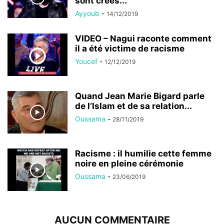
sont créés...
Ayyoub
-
14/12/2019
VIDEO – Nagui raconte comment
il a été victime de racisme
Youcef
-
12/12/2019
Quand Jean Marie Bigard parle
de l’Islam et de sa relation...
Oussama
-
28/11/2019
Racisme : il humilie cette femme
noire en pleine cérémonie
Oussama
-
23/06/2019
AUCUN COMMENTAIRE