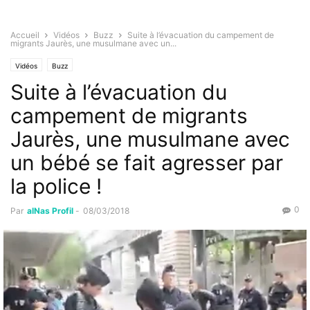
Accueil
Vidéos
Buzz
Suite à l’évacuation du campement de
migrants Jaurès, une musulmane avec un...
Vidéos
Buzz
Suite à l’évacuation du
campement de migrants
Jaurès, une musulmane avec
un bébé se fait agresser par
la police !
0
Par
alNas Profil
-
08/03/2018