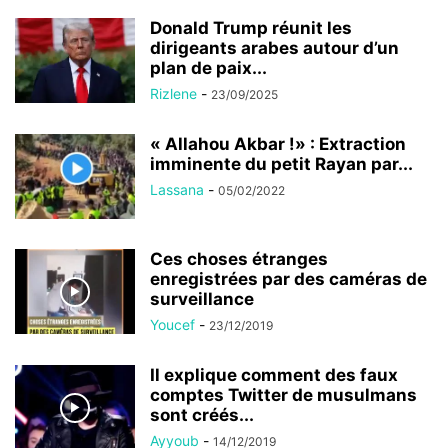
Donald Trump réunit les
dirigeants arabes autour d’un
plan de paix...
Rizlene
-
23/09/2025
« Allahou Akbar !» : Extraction
imminente du petit Rayan par...
Lassana
-
05/02/2022
Ces choses étranges
enregistrées par des caméras de
surveillance
Youcef
-
23/12/2019
Il explique comment des faux
comptes Twitter de musulmans
sont créés...
Ayyoub
-
14/12/2019