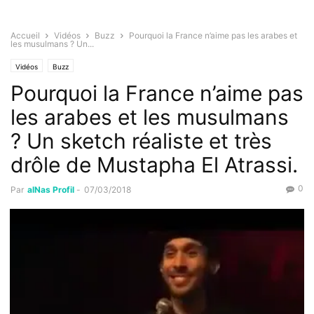
Accueil
Vidéos
Buzz
Pourquoi la France n’aime pas les arabes et
les musulmans ? Un...
Vidéos
Buzz
Pourquoi la France n’aime pas
les arabes et les musulmans
? Un sketch réaliste et très
drôle de Mustapha El Atrassi.
0
Par
alNas Profil
-
07/03/2018