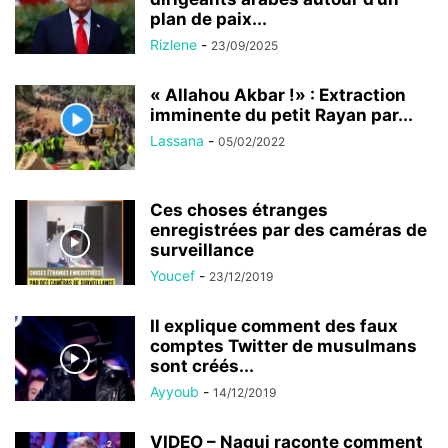
plan de paix...
Rizlene
-
23/09/2025
« Allahou Akbar !» : Extraction
imminente du petit Rayan par...
Lassana
-
05/02/2022
Ces choses étranges
enregistrées par des caméras de
surveillance
Youcef
-
23/12/2019
Il explique comment des faux
comptes Twitter de musulmans
sont créés...
Ayyoub
-
14/12/2019
VIDEO – Nagui raconte comment