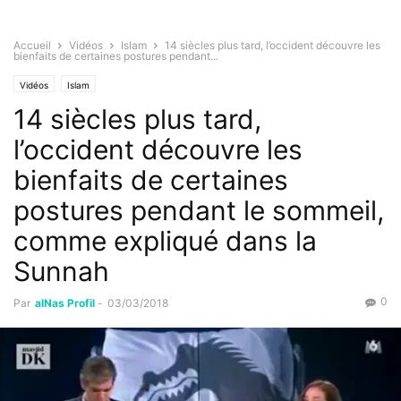
Accueil
Vidéos
Islam
14 siècles plus tard, l’occident découvre les
bienfaits de certaines postures pendant...
Vidéos
Islam
14 siècles plus tard,
l’occident découvre les
bienfaits de certaines
postures pendant le sommeil,
comme expliqué dans la
Sunnah
0
Par
alNas Profil
-
03/03/2018