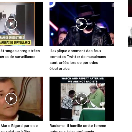
étranges enregistrées
Il explique comment des faux
éras de surveillance
comptes Twitter de musulmans
sont créés lors de périodes
électorales
Marie Bigard parle de
Racisme : il humilie cette femme
e sa relation à Dieu
noire en pleine cérémonie