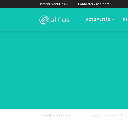
samedi 8 août 2026
Connecter / rejoindre
alNas.fr
ACTUALITÉS
RE
Accueil
Vidéos
Buzz
Vents violents, sans le trott