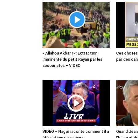
« Allahou Akbar !» : Extraction
Ces choses 
imminente du petit Rayan par les
par des cam
secouristes – VIDEO
VIDEO – Nagui raconte comment il a
Quand Jean 
été victime de racisme
l’Islam et d