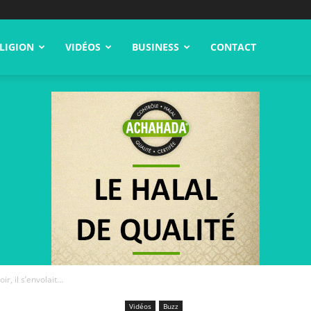
LIGION
VIDÉOS
BUSINESS
CONTACT
oir, il s’envolait…
Vidéos
Buzz