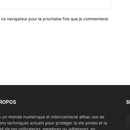
 ce navigateur pour la prochaine fois que je commenterai.
PROPOS
S
 un monde numérique et interconnecté alNas use de
ns techniques actuels pour protéger la Vie privée et la
rté de ses utilisateurs, membres ou adhérents, en