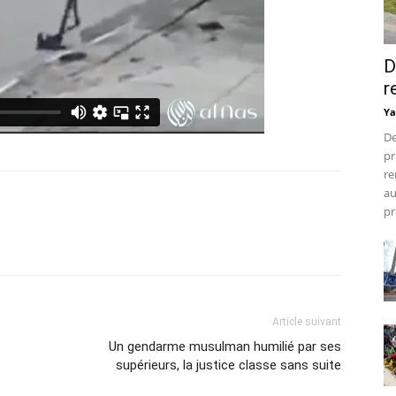
D
r
Ya
De
pr
re
au
pr
Article suivant
Un gendarme musulman humilié par ses
supérieurs, la justice classe sans suite