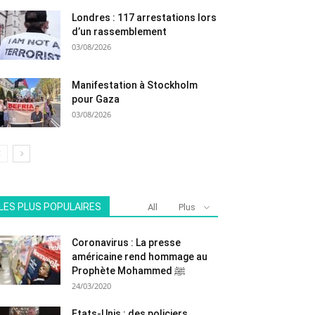
Londres : 117 arrestations lors
d’un rassemblement
03/08/2026
Manifestation à Stockholm
pour Gaza
03/08/2026
LES PLUS POPULAIRES
All
Plus
Coronavirus : La presse
américaine rend hommage au
Prophète Mohammed ﷺ
24/03/2020
Etats-Unis : des policiers