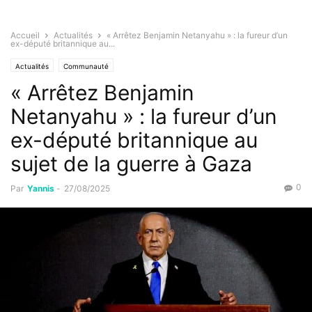
Accueil
Actualités
« Arrêtez Benjamin Netanyahu » : la fureur d’un
ex-député britannique au...
Actualités
Communauté
« Arrêtez Benjamin
Netanyahu » : la fureur d’un
ex-député britannique au
sujet de la guerre à Gaza
0
Par
Yannis
-
27/08/2025