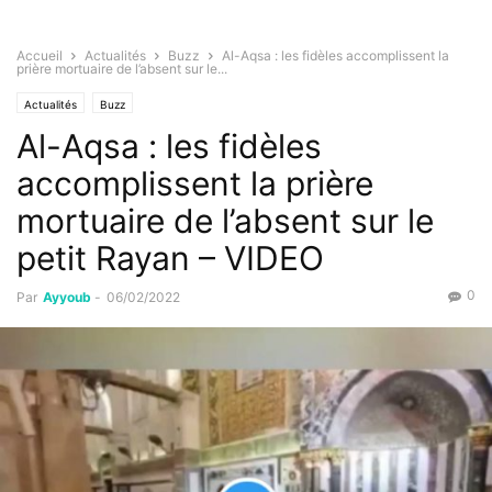
Accueil
Actualités
Buzz
Al-Aqsa : les fidèles accomplissent la
prière mortuaire de l’absent sur le...
Actualités
Buzz
Al-Aqsa : les fidèles
accomplissent la prière
mortuaire de l’absent sur le
petit Rayan – VIDEO
0
Par
Ayyoub
-
06/02/2022