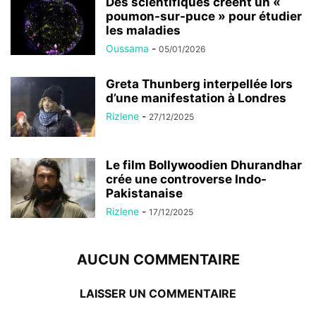
Des scientifiques créent un «
poumon-sur-puce » pour étudier
les maladies
Oussama
-
05/01/2026
Greta Thunberg interpellée lors
d’une manifestation à Londres
Rizlene
-
27/12/2025
Le film Bollywoodien Dhurandhar
crée une controverse Indo-
Pakistanaise
Rizlene
-
17/12/2025
AUCUN COMMENTAIRE
LAISSER UN COMMENTAIRE