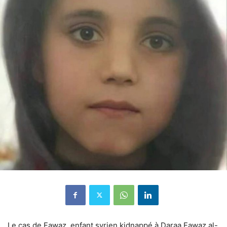
Le cas de Fawaz, enfant syrien kidnappé à Daraa Fawaz al-