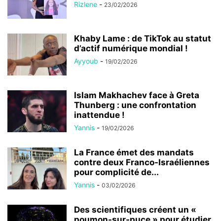
Rizlene
-
23/02/2026
Khaby Lame : de TikTok au statut
d’actif numérique mondial !
Ayyoub
-
19/02/2026
Islam Makhachev face à Greta
Thunberg : une confrontation
inattendue !
Yannis
-
19/02/2026
La France émet des mandats
contre deux Franco-Israéliennes
pour complicité de...
Yannis
-
03/02/2026
Des scientifiques créent un «
poumon-sur-puce » pour étudier