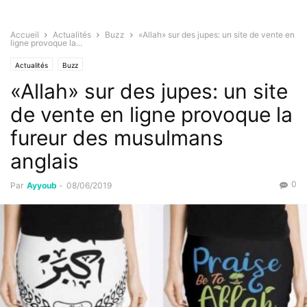
Accueil
Actualités
Buzz
«Allah» sur des jupes: un site de vente en
ligne provoque la...
Actualités
Buzz
«Allah» sur des jupes: un site
de vente en ligne provoque la
fureur des musulmans
anglais
0
Par
Ayyoub
-
08/06/2019