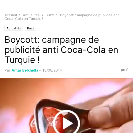
Accueil
Actualités
Buzz
Boycott: campagne de publicité anti
Coca-Cola en Turquie !
Actualités
Buzz
Boycott: campagne de
publicité anti Coca-Cola en
Turquie !
0
Par
Antar Belkhelfa
-
13/08/2014