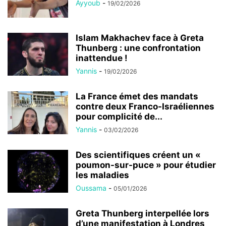
Ayyoub
-
19/02/2026
Islam Makhachev face à Greta
Thunberg : une confrontation
inattendue !
Yannis
-
19/02/2026
La France émet des mandats
contre deux Franco-Israéliennes
pour complicité de...
Yannis
-
03/02/2026
Des scientifiques créent un «
poumon-sur-puce » pour étudier
les maladies
Oussama
-
05/01/2026
Greta Thunberg interpellée lors
d’une manifestation à Londres