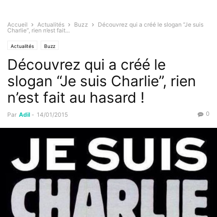
Accueil
Actualités
Buzz
Découvrez qui a créé le slogan “Je suis
Charlie”, rien n’est fait...
Actualités
Buzz
Découvrez qui a créé le
slogan “Je suis Charlie”, rien
n’est fait au hasard !
0
Par
Adil
-
14/01/2015