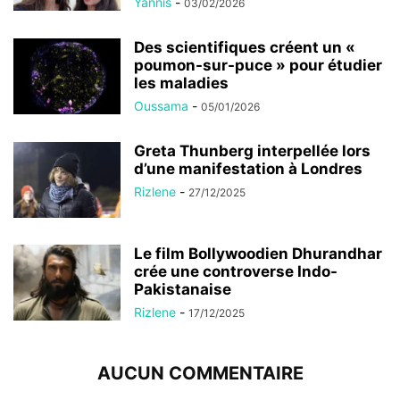
Yannis
-
03/02/2026
Des scientifiques créent un «
poumon-sur-puce » pour étudier
les maladies
Oussama
-
05/01/2026
Greta Thunberg interpellée lors
d’une manifestation à Londres
Rizlene
-
27/12/2025
Le film Bollywoodien Dhurandhar
crée une controverse Indo-
Pakistanaise
Rizlene
-
17/12/2025
AUCUN COMMENTAIRE