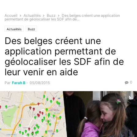
Accueil
Actualités
Buzz
Des belges créent une application
permettant de géolocaliser les SDF afin de...
Actualités
Buzz
Des belges créent une
application permettant de
géolocaliser les SDF afin de
leur venir en aide
0
Par
Farah B
-
05/08/2015