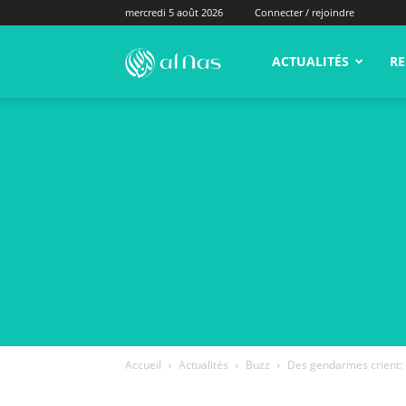
mercredi 5 août 2026
Connecter / rejoindre
alNas.fr
ACTUALITÉS
RE
Accueil
Actualités
Buzz
Des gendarmes crient: «1