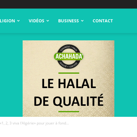
LIGION
VIDÉOS
BUSINESS
CONTACT
, 2, 3 viva l’Algérie» pour jouer à fond...