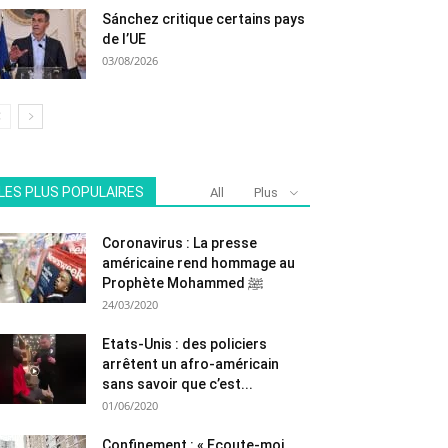
Sánchez critique certains pays
de l’UE
03/08/2026
LES PLUS POPULAIRES
All
Plus
Coronavirus : La presse
américaine rend hommage au
Prophète Mohammed ﷺ
24/03/2020
Etats-Unis : des policiers
arrêtent un afro-américain
sans savoir que c’est...
01/06/2020
Confinement : « Ecoute-moi