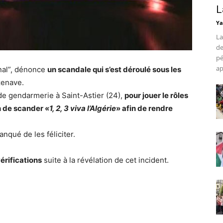
L
Ya
La
de
pé
ap
rnal”, dénonce
un scandale qui s’est déroulé sous les
zenave.
 de gendarmerie à Saint-Astier (24),
pour jouer le rôles
n de scander «
1, 2, 3 viva l’Algérie
» afin de rendre
anqué de les féliciter.
érifications
suite à la révélation de cet incident.