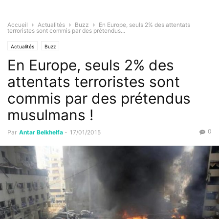
Accueil
Actualités
Buzz
En Europe, seuls 2% des attentats
terroristes sont commis par des prétendus...
Actualités
Buzz
En Europe, seuls 2% des
attentats terroristes sont
commis par des prétendus
musulmans !
0
Par
Antar Belkhelfa
-
17/01/2015