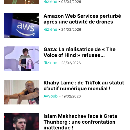
Rizlene
-
06/04/2026
Amazon Web Services perturbé
après une activité de drones
Rizlene
-
24/03/2026
Gaza: La réalisatrice de « The
Voice of Hind » refuses...
Rizlene
-
23/02/2026
Khaby Lame : de TikTok au statut
d’actif numérique mondial !
Ayyoub
-
19/02/2026
Islam Makhachev face à Greta
Thunberg : une confrontation
inattendue !