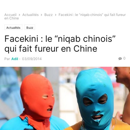
Accueil
Actualités
Buzz
Facekini : le “niqab chinois” qui fait fureur
en Chine
Actualités
Buzz
Facekini : le “niqab chinois”
qui fait fureur en Chine
0
Par
Adil
-
03/09/2014