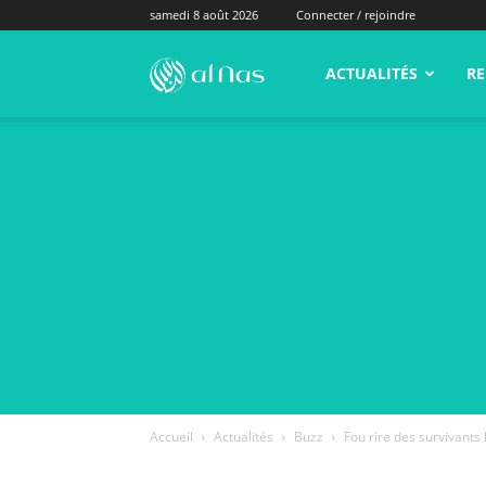
samedi 8 août 2026
Connecter / rejoindre
alNas.fr
ACTUALITÉS
RE
Accueil
Actualités
Buzz
Fou rire des survivants