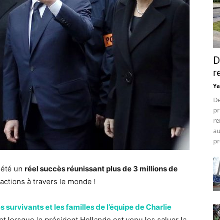
D
r
Ya
De
pr
re
au
pr
 été un
réel succès réunissant plus de 3 millions de
tions à travers le monde !
es survivants et les familles de l’équipe de Charlie
t lorsque le président Hollande est venu les saluer la