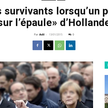
s survivants lorsqu’un 
sur l’épaule» d’Holland
Par
Adil
-
13/01/2015
0