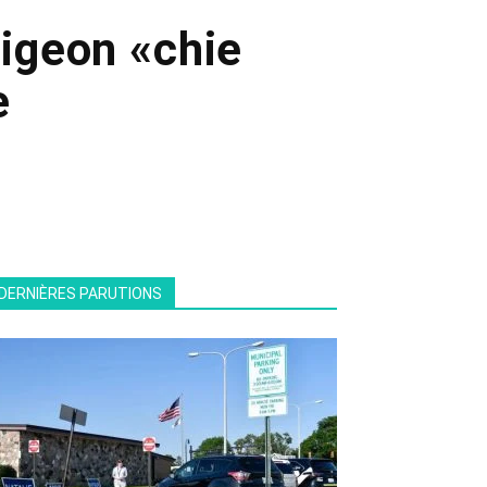
pigeon «chie
e
DERNIÈRES PARUTIONS