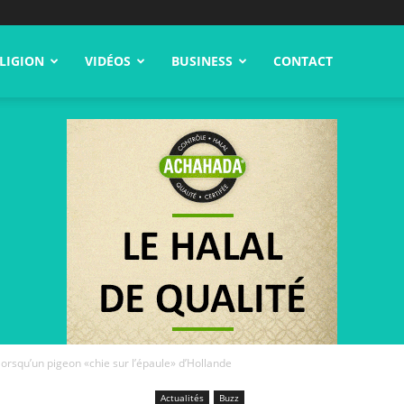
LIGION
VIDÉOS
BUSINESS
CONTACT
 lorsqu’un pigeon «chie sur l’épaule» d’Hollande
Actualités
Buzz