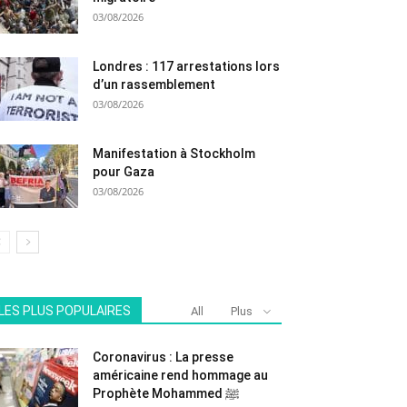
03/08/2026
Londres : 117 arrestations lors
d’un rassemblement
03/08/2026
Manifestation à Stockholm
pour Gaza
03/08/2026
LES PLUS POPULAIRES
All
Plus
Coronavirus : La presse
américaine rend hommage au
Prophète Mohammed ﷺ